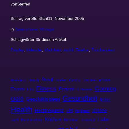
von
Steffen
Beitrag veröffentlicht
11. November 2005
in
Smartphone
, 
Vintage
Schlagwörter für diesen Artikel:
Display
, 
Kalender
, 
Mailclient
, 
mobil
, 
Telefon
, 
Touchscreen
Beruf
Assistenz
Beauty
Braten
Cyborg
Dünsten
eRoller
Fitness
Gaming
Essen
Freizeit
Film
Friteusen
Gesundheit
Geld
Geschäftsideen
Grillen
Health
Herzfrequenz
iPhone
HiFi
Implantat
Kochen
Liebe
Jagd
Kaufberatung
Konsolen
Kreislauf