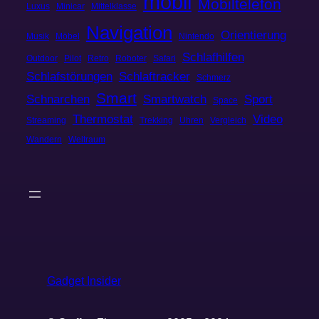
mobil
Mobiltelefon
Luxus
Minicar
Mittelklasse
Navigation
Orientierung
Musik
Möbel
Nintendo
Schlafhilfen
Outdoor
Pilot
Retro
Roboter
Safari
Schlafstörungen
Schlaftracker
Schmerz
Smart
Schnarchen
Smartwatch
Sport
Space
Thermostat
Video
Streaming
Trekking
Uhren
Vergleich
Wandern
Weltraum
Gadget Insider