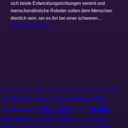
sich beide Entwicklungsrichtungen vereint und
menschenähnliche Roboter sollen dem Menschen
dienlich sein, sei es ihn bei einer schweren…
14. November 2006
Beruf
Essen
Assistenz
Beauty
Braten
Cyborg
Dünsten
eRoller
Fitness
Gaming
Geld
Freizeit
Film
Friteusen
Health
Gesundheit
Geschäftsideen
Grillen
Herzfrequenz
iPhone
HiFi
Implantat
Jagd
Kaufberatung
Kochen
Liebe
Konsolen
Kreislauf
Luxus
Minicar
Mittelklasse