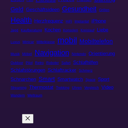
Gesundheit
Geld
Geschäftsideen
Grillen
Health
Herzfrequenz
iPhone
HiFi
Implantat
Kochen
Liebe
Jagd
Kaufberatung
Konsolen
Kreislauf
mobil
Mobiltelefon
Luxus
Minicar
Mittelklasse
Navigation
Orientierung
Musik
Möbel
Nintendo
Schlafhilfen
Outdoor
Pilot
Retro
Roboter
Safari
Schlafstörungen
Schlaftracker
Schmerz
Smart
Schnarchen
Smartwatch
Sport
Space
Thermostat
Video
Streaming
Trekking
Uhren
Vergleich
Wandern
Weltraum