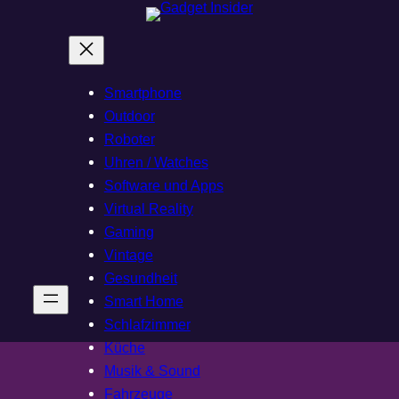
Zum
Inhalt
springen
Smartphone
Outdoor
Roboter
Uhren / Watches
Software und Apps
Virtual Reality
Gaming
Vintage
Gesundheit
Smart Home
Schlafzimmer
Küche
Musik & Sound
Fahrzeuge