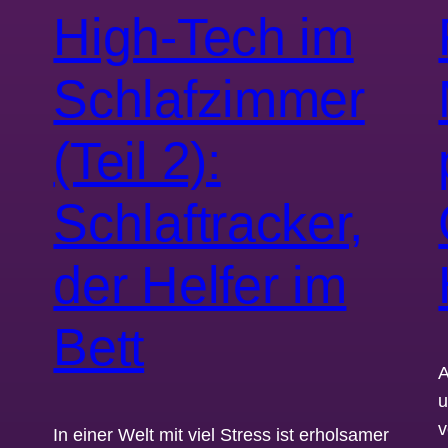
High-Tech im
Schlafzimmer
(Teil 2):
Schlaftracker,
der Helfer im
Bett
A
u
v
In einer Welt mit viel Stress ist erholsamer