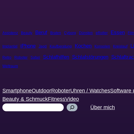
Beruf
Essen
Assistenz
Beauty
Braten
Cyborg
Dünsten
eRoller
Fil
iPhone
Kochen
L
Implantat
Jagd
Kaufberatung
Konsolen
Kreislauf
Schlafhilfen
Schlafstörungen
Schlaftra
Retro
Roboter
Safari
Weltraum
Smartphone
Outdoor
Roboter
Uhren / Watches
Software 
Beauty & Schmuck
Fitness
Video
Suchen
Über mich