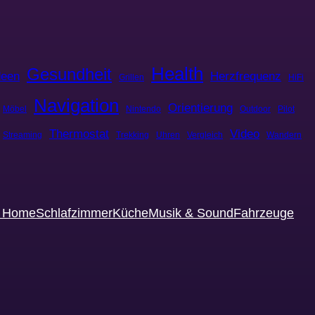
Health
Gesundheit
deen
Herzfrequenz
Grillen
HiFi
Navigation
Orientierung
Möbel
Nintendo
Outdoor
Pilot
Thermostat
Video
Streaming
Trekking
Uhren
Vergleich
Wandern
t Home
Schlafzimmer
Küche
Musik & Sound
Fahrzeuge