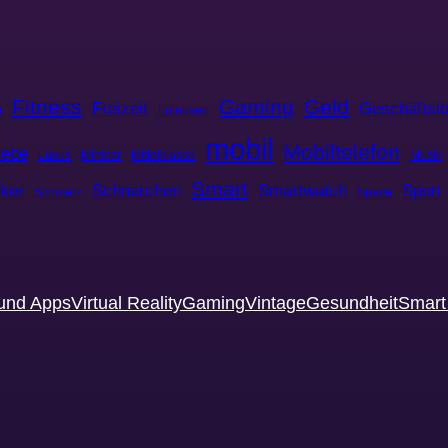
Fitness
Gaming
Geld
Freizeit
Geschäftsi
m
Friteusen
mobil
Mobiltelefon
iebe
Luxus
Minicar
Mittelklasse
Musik
Smart
cker
Schnarchen
Smartwatch
Sport
Schmerz
Space
und Apps
Virtual Reality
Gaming
Vintage
Gesundheit
Smar