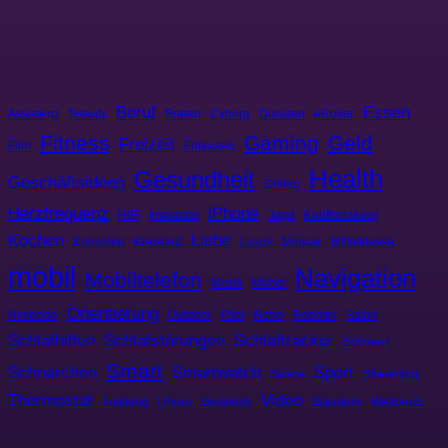
Beruf
Essen
Assistenz
Beauty
Braten
Cyborg
Dünsten
eRoller
Fitness
Gaming
Geld
Freizeit
Film
Friteusen
Health
Gesundheit
Geschäftsideen
Grillen
Herzfrequenz
iPhone
HiFi
Implantat
Jagd
Kaufberatung
Kochen
Liebe
Konsolen
Kreislauf
Luxus
Minicar
Mittelklasse
mobil
Navigation
Mobiltelefon
Musik
Möbel
Orientierung
Nintendo
Outdoor
Pilot
Retro
Roboter
Safari
Schlafhilfen
Schlafstörungen
Schlaftracker
Schmerz
Smart
Schnarchen
Smartwatch
Sport
Space
Streaming
Thermostat
Video
Trekking
Uhren
Vergleich
Wandern
Weltraum