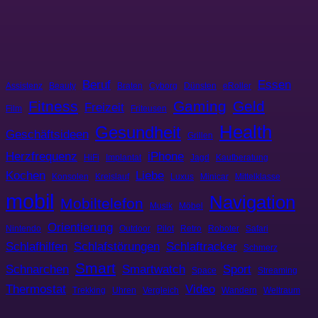
Beruf
Essen
Assistenz
Beauty
Braten
Cyborg
Dünsten
eRoller
Fitness
Gaming
Geld
Freizeit
Film
Friteusen
Health
Gesundheit
Geschäftsideen
Grillen
Herzfrequenz
iPhone
HiFi
Implantat
Jagd
Kaufberatung
Kochen
Liebe
Konsolen
Kreislauf
Luxus
Minicar
Mittelklasse
mobil
Navigation
Mobiltelefon
Musik
Möbel
Orientierung
Nintendo
Outdoor
Pilot
Retro
Roboter
Safari
Schlafhilfen
Schlafstörungen
Schlaftracker
Schmerz
Smart
Schnarchen
Smartwatch
Sport
Space
Streaming
Thermostat
Video
Trekking
Uhren
Vergleich
Wandern
Weltraum