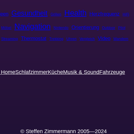
Health
Gesundheit
deen
Herzfrequenz
Grillen
HiFi
Navigation
Orientierung
Möbel
Nintendo
Outdoor
Pilot
Thermostat
Video
Streaming
Trekking
Uhren
Vergleich
Wandern
t Home
Schlafzimmer
Küche
Musik & Sound
Fahrzeuge
© Steffen Zimmermann 2005—2024