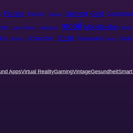
Fitness
Gaming
Geld
Freizeit
Geschäftsi
m
Friteusen
mobil
Mobiltelefon
iebe
Luxus
Minicar
Mittelklasse
Musik
Smart
cker
Schnarchen
Smartwatch
Sport
Schmerz
Space
und Apps
Virtual Reality
Gaming
Vintage
Gesundheit
Smar