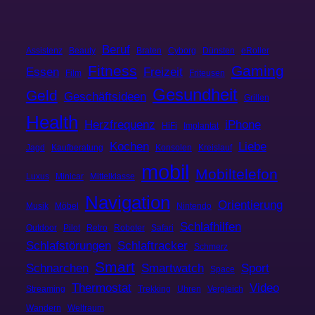
Beruf
Assistenz
Beauty
Braten
Cyborg
Dünsten
eRoller
Fitness
Gaming
Essen
Freizeit
Film
Friteusen
Gesundheit
Geld
Geschäftsideen
Grillen
Health
Herzfrequenz
iPhone
HiFi
Implantat
Kochen
Liebe
Jagd
Kaufberatung
Konsolen
Kreislauf
mobil
Mobiltelefon
Luxus
Minicar
Mittelklasse
Navigation
Orientierung
Musik
Möbel
Nintendo
Schlafhilfen
Outdoor
Pilot
Retro
Roboter
Safari
Schlafstörungen
Schlaftracker
Schmerz
Smart
Schnarchen
Smartwatch
Sport
Space
Thermostat
Video
Streaming
Trekking
Uhren
Vergleich
Wandern
Weltraum