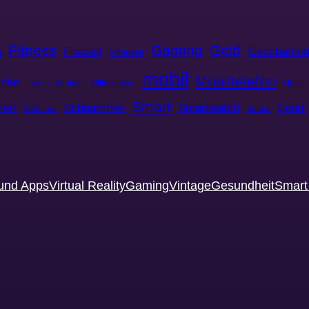
Fitness
Gaming
Geld
Freizeit
Geschäftsi
m
Friteusen
mobil
Mobiltelefon
iebe
Luxus
Minicar
Mittelklasse
Musik
Smart
cker
Schnarchen
Smartwatch
Sport
Schmerz
Space
und Apps
Virtual Reality
Gaming
Vintage
Gesundheit
Smar