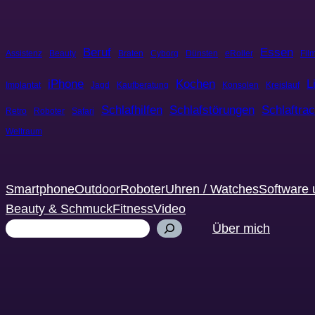
Beruf
Essen
Assistenz
Beauty
Braten
Cyborg
Dünsten
eRoller
Fil
iPhone
Kochen
L
Implantat
Jagd
Kaufberatung
Konsolen
Kreislauf
Schlafhilfen
Schlafstörungen
Schlaftra
Retro
Roboter
Safari
Weltraum
Smartphone
Outdoor
Roboter
Uhren / Watches
Software 
Beauty & Schmuck
Fitness
Video
Suchen
Über mich