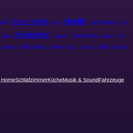
Health
Gesundheit
deen
Herzfrequenz
Grillen
HiFi
Navigation
Orientierung
Möbel
Nintendo
Outdoor
Pilot
Thermostat
Video
Streaming
Trekking
Uhren
Vergleich
Wandern
t Home
Schlafzimmer
Küche
Musik & Sound
Fahrzeuge